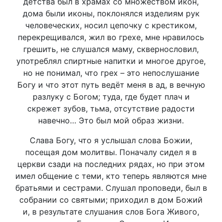
детства был в храмах со множеством икон,
дома были иконы, поклонялся изделиям рук
человеческих, носил цепочку с крестиком,
перекрещивался, жил во грехе, мне нравилось
грешить, не слушался маму, сквернословил,
употреблял спиртные напитки и многое другое,
но не понимал, что грех – это непослушание
Богу и что этот путь ведёт меня в ад, в вечную
разлуку с Богом; туда, где будет плач и
скрежет зубов, тьма, отсутствие радости
навечно… Это был мой образ жизни.
Слава Богу, что я услышал слова Божии,
посещая дом молитвы. Поначалу сидел я в
церкви сзади на последних рядах, но при этом
имел общение с теми, кто теперь являются мне
братьями и сестрами. Слушал проповеди, был в
собрании со святыми; приходил в дом Божий
и, в результате слушания слов Бога Живого,